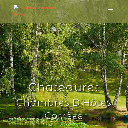
Chateauret
Chambres D’Hôtes
Corrèze